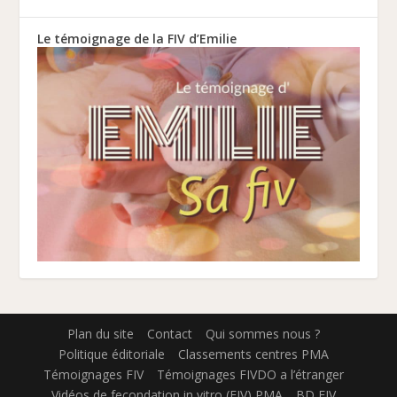
Le témoignage de la FIV d’Emilie
Plan du site
Contact
Qui sommes nous ?
Politique éditoriale
Classements centres PMA
Témoignages FIV
Témoignages FIVDO a l’étranger
Vidéos de fecondation in vitro (FIV) PMA
BD FIV