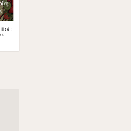
lité :
es