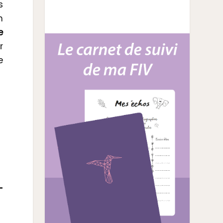
s
n
e
r
e
T