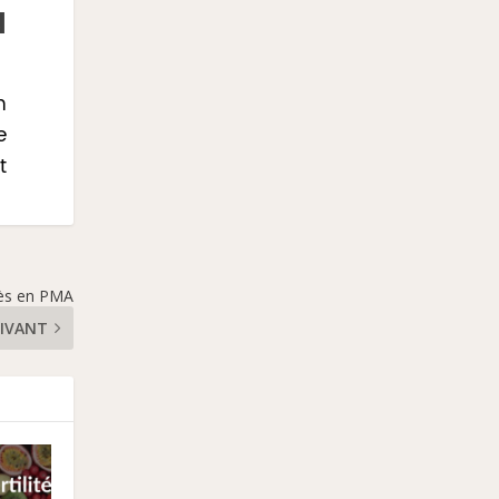
N
n
e
t
ccès en PMA
IVANT