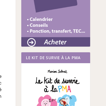
LE KIT DE SURVIE À LA PMA
e
c
é
n