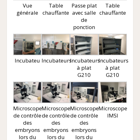
Vue
Table
Passe plat
Table
générale
chauffante
avec salle
chauffante
de
ponction
Incubateu
Incubateurs
Incubateurs
Incubateurs
à plat
à plat
G210
G210
Microscope
Microscope
Microscope
Microscope
de contrôle
de contrôle
de contrôle
IMSI
des
des
des
embryons
embryons
embryons
lors du
lors du
lors du