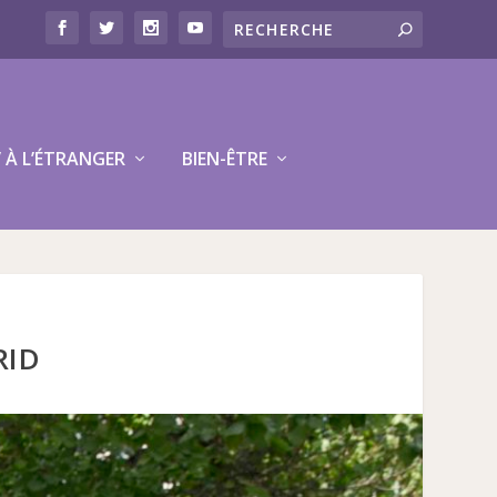
V À L’ÉTRANGER
BIEN-ÊTRE
RID