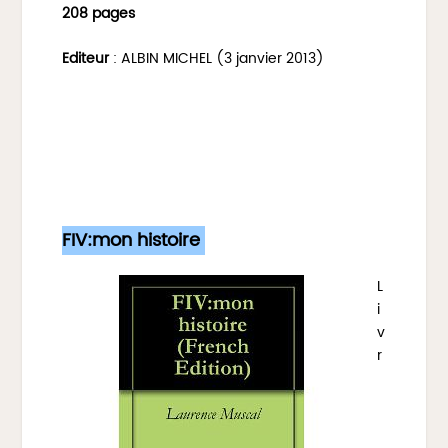
208 pages
Editeur
: ALBIN MICHEL (3 janvier 2013)
FIV:mon histoire
L
i
v
r