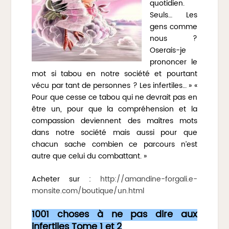
quotidien.
Seuls… Les
gens comme
nous ?
Oserais-je
prononcer le
mot si tabou en notre société et pourtant
vécu par tant de personnes ? Les infertiles… » «
Pour que cesse ce tabou qui ne devrait pas en
être un, pour que la compréhension et la
compassion deviennent des maîtres mots
dans notre société mais aussi pour que
chacun sache combien ce parcours n’est
autre que celui du combattant. »
Acheter sur :
http://amandine-forgali.e-
monsite.com/boutique/un.html
1001 choses à ne pas dire aux
infertiles Tome 1 et 2