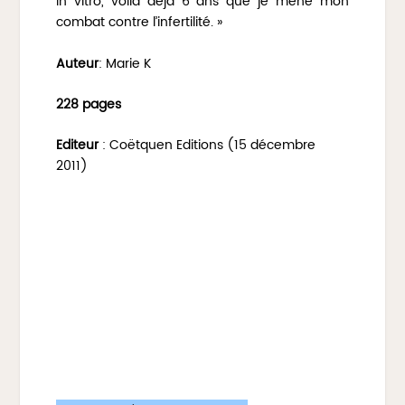
in vitro, voilà déjà 6 ans que je mène mon
combat contre l’infertilité. »
Auteur
: Marie K
228 pages
Editeur
: Coëtquen Editions (15 décembre
2011)