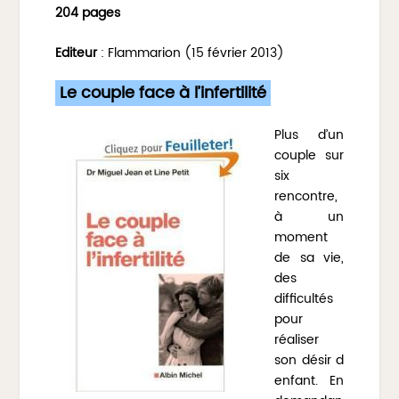
204 pages
Editeur
: Flammarion (15 février 2013)
Le couple face à l’infertilité
Plus d’un
couple sur
six
rencontre,
à un
moment
de sa vie,
des
difficultés
pour
réaliser
son désir d
enfant. En