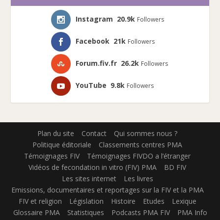
Instagram
20.9k
Followers
Facebook
21k
Followers
Forum.fiv.fr
26.2k
Followers
YouTube
9.8k
Followers
Plan du site
Contact
Qui sommes nous ?
Politique éditoriale
Classements centres PMA
Témoignages FIV
Témoignages FIVDO a l’étranger
Vidéos de fecondation in vitro (FIV) PMA
BD FIV
Les sites internet
Les livres
Emissions, documentaires et reportages sur la FIV et la PMA
FIV et religion
Législation
Histoire
Etudes
Lexique
Glossaire PMA
Statistiques
Podcasts PMA FIV
PMA Info