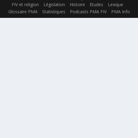
FIV et religion
Législation
Histoire
Etudes
Lexique
Glossaire PMA
Statistiques
Podcasts PMA FIV
PMA Info