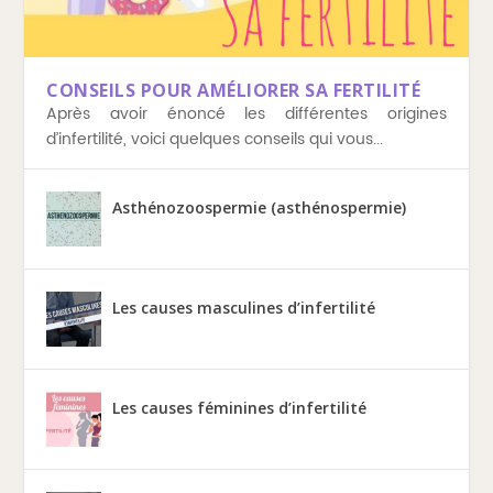
7 CONSEILS DE FIVETTES À CONNAITRE
8 CHOSES À NE PAS DIRE AUX INFERTILES
GÉRER L’ASPECT ÉMOTIONNEL DE LA FIV
COMBIEN FAUT IL FAIRE DE FIV POUR
6 CONSEILS POUR CONCILIER SPORT ET FIV
10 CHOSES QUE J’AURAIS AIMÉ SAVOIR SUR
AVANT DE COMMENCER UN PARCOURS DE
TOMBER ENCEINTE ? LES FIVETTES TÉMOI...
L’INFERTILITÉ
P...
CONSEILS POUR AMÉLIORER SA FERTILITÉ
Après avoir énoncé les différentes origines
d’infertilité, voici quelques conseils qui vous...
Asthénozoospermie (asthénospermie)
Les causes masculines d’infertilité
Les causes féminines d’infertilité