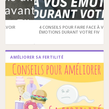
10 CHOSES QUE J’AURAIS AIMÉ SAVOIR
4 CONSEILS POUR FAIRE FACE À VOS
AVANT MA 1ÈRE FIV
ÉMOTIONS DURANT VOTRE FIV
AMÉLIORER SA FERTILITÉ