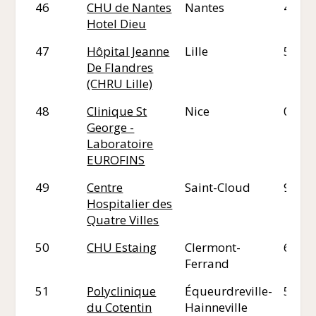
46
CHU de Nantes
Nantes
44
Hotel Dieu
47
Hôpital Jeanne
Lille
59
De Flandres
(CHRU Lille)
48
Clinique St
Nice
06
George -
Laboratoire
EUROFINS
49
Centre
Saint-Cloud
92
Hospitalier des
Quatre Villes
50
CHU Estaing
Clermont-
63
Ferrand
51
Polyclinique
Équeurdreville-
50
du Cotentin
Hainneville