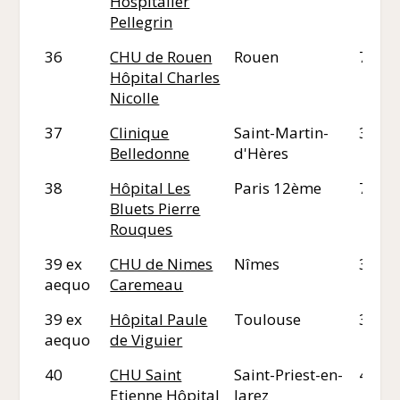
Hospitalier
Pellegrin
36
CHU de Rouen
Rouen
76
Hôpital Charles
Nicolle
37
Clinique
Saint-Martin-
38
Belledonne
d'Hères
38
Hôpital Les
Paris 12ème
75
Bluets Pierre
Rouques
39 ex
CHU de Nimes
Nîmes
30
aequo
Caremeau
39 ex
Hôpital Paule
Toulouse
31
aequo
de Viguier
40
CHU Saint
Saint-Priest-en-
42
Etienne Hôpital
Jarez