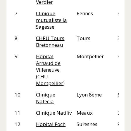
Verdier
7
Clinique
Rennes
35
mutualiste la
Sagesse
8
CHRU Tours
Tours
37
Bretonneau
9
Hôpital
Montpellier
34
Arnaud de
Villeneuve
(CHU
Montpellier)
10
Clinique
Lyon 8ème
69
Natecia
11
Clinique Natifiv
Meaux
77
12
Hopital Foch
Suresnes
92