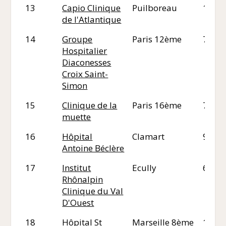
13
Capio Clinique
Puilboreau
17
de l'Atlantique
14
Groupe
Paris 12ème
75
Hospitalier
Diaconesses
Croix Saint-
Simon
15
Clinique de la
Paris 16ème
75
muette
16
Hôpital
Clamart
92
Antoine Béclère
17
Institut
Ecully
69
Rhônalpin
Clinique du Val
D'Ouest
18
Hôpital St
Marseille 8ème
13