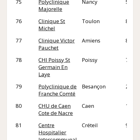
75
Polyclinique
Nancy
54
Majorelle
76
Clinique St
Toulon
83
Michel
77
Clinique Victor
Amiens
80
Pauchet
78
CHI Poissy St
Poissy
78
Germain En
Laye
79
Polyclinique de
Besançon
25
Franche Comté
80
CHU de Caen
Caen
14
Cote de Nacre
81
Centre
Créteil
94
Hospitalier
Intercommunal