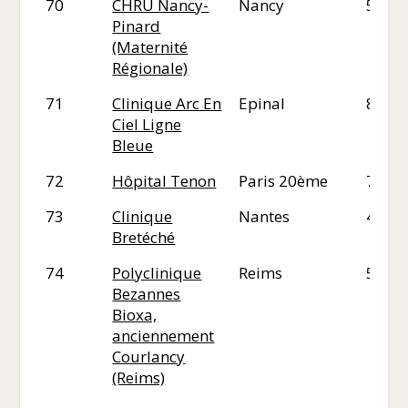
70
CHRU Nancy-
Nancy
54
Pinard
(Maternité
Régionale)
71
Clinique Arc En
Epinal
88
Ciel Ligne
Bleue
72
Hôpital Tenon
Paris 20ème
75
73
Clinique
Nantes
44
Bretéché
74
Polyclinique
Reims
51
Bezannes
Bioxa,
anciennement
Courlancy
(Reims)