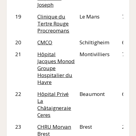
Joseph
19
Clinique du
Le Mans
72
Tertre Rouge
Procreomans
20
CMCO
Schiltigheim
67
21
Hôpital
Montivilliers
76
Jacques Monod
Groupe
Hospitalier du
Havre
22
Hôpital Privé
Beaumont
63
La
Châtaigneraie
Ceres
23
CHRU Morvan
Brest
29
Brest