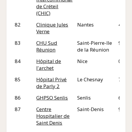
de Créteil
(CHIC)
82
Clinique Jules
Nantes
44
Verne
83
CHU Sud
Saint-Pierre-Ile
97
Réunion
de la Réunion
84
Hôpital de
Nice
06
l'archet
85
Hôpital Privé
Le Chesnay
78
de Parly 2
86
GHPSO Senlis
Senlis
60
87
Centre
Saint-Denis
93
Hospitalier de
Saint Denis