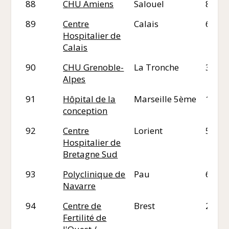
88
CHU Amiens
Salouel
80
89
Centre
Calais
62
Hospitalier de
Calais
90
CHU Grenoble-
La Tronche
38
Alpes
91
Hôpital de la
Marseille 5ème
13
conception
92
Centre
Lorient
56
Hospitalier de
Bretagne Sud
93
Polyclinique de
Pau
64
Navarre
94
Centre de
Brest
29
Fertilité de