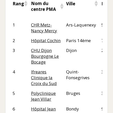
Nom du
Rang
Ville
Dépa
centre PMA
1
CHR Metz-
Ars-Laquenexy
57
Nancy Mercy
2
Hôpital Cochin
Paris 14ème
75
3
CHU Dijon
Dijon
21
Bourgogne Le
Bocage
4
Ifreares
Quint-
31
Clinique la
Fonsegrives
Croix du Sud
5
Polyclinique
Bruges
33
Jean Villar
6
Hôpital Jean
Bondy
93