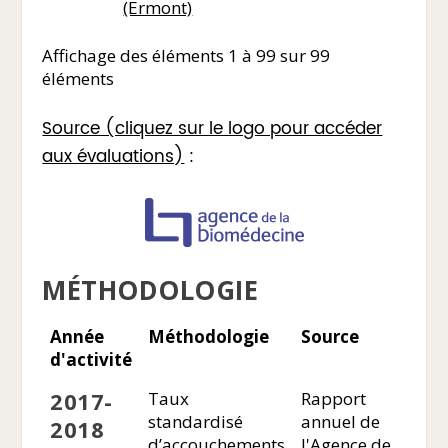
(Ermont)
Affichage des éléments 1 à 99 sur 99
éléments
Source (cliquez sur le logo pour accéder
aux évaluations)
:
MÉTHODOLOGIE
Année
Méthodologie
Source
d'activité
2017-
Taux
Rapport
standardisé
annuel de
2018
d’accouchements
l'Agence de