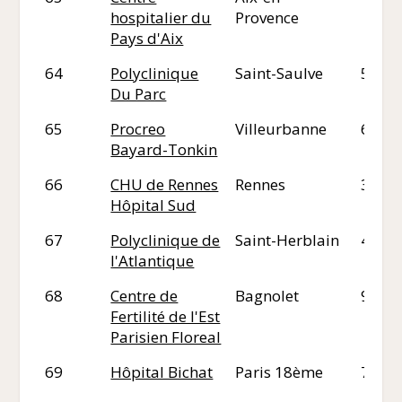
hospitalier du
Provence
Pays d'Aix
64
Polyclinique
Saint-Saulve
59
Du Parc
65
Procreo
Villeurbanne
69
Bayard-Tonkin
66
CHU de Rennes
Rennes
35
Hôpital Sud
67
Polyclinique de
Saint-Herblain
44
l'Atlantique
68
Centre de
Bagnolet
93
Fertilité de l'Est
Parisien Floreal
69
Hôpital Bichat
Paris 18ème
75