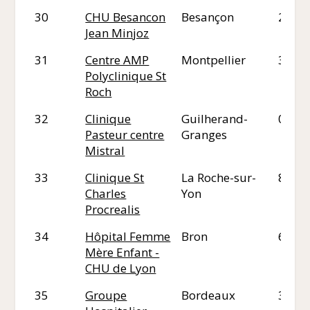
30
CHU Besancon
Besançon
25
Jean Minjoz
31
Centre AMP
Montpellier
34
Polyclinique St
Roch
32
Clinique
Guilherand-
07
Pasteur centre
Granges
Mistral
33
Clinique St
La Roche-sur-
85
Charles
Yon
Procrealis
34
Hôpital Femme
Bron
69
Mère Enfant -
CHU de Lyon
35
Groupe
Bordeaux
33