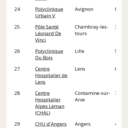
24
Polyclinique
Avignon
84
Urbain V
25
Pôle Santé
Chambray-les-
37
Léonard De
tours
Vinci
26
Polyclinique
Lille
59
Du Bois
27
Centre
Lens
62
Hospitalier de
Lens
28
Centre
Contamine-sur-
74
Hospitalier
Arve
Alpes Léman
(CHAL)
29
CHU d'Angers
Angers
49