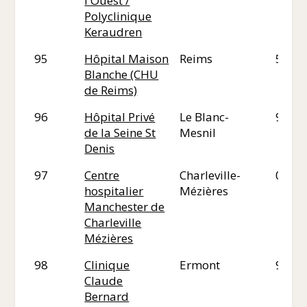
l'Ouest /
Polyclinique
Keraudren
95
Hôpital Maison
Reims
51
Blanche (CHU
de Reims)
96
Hôpital Privé
Le Blanc-
93
de la Seine St
Mesnil
Denis
97
Centre
Charleville-
08
hospitalier
Mézières
Manchester de
Charleville
Mézières
98
Clinique
Ermont
95
Claude
Bernard