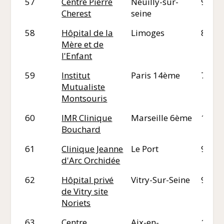
57
Centre Pierre
Neuilly-sur-
92
Cherest
seine
58
Hôpital de la
Limoges
87
Mère et de
l'Enfant
59
Institut
Paris 14ème
75
Mutualiste
Montsouris
60
IMR Clinique
Marseille 6ème
13
Bouchard
61
Clinique Jeanne
Le Port
97
d'Arc Orchidée
62
Hôpital privé
Vitry-Sur-Seine
94
de Vitry site
Noriets
63
Centre
Aix-en-
13