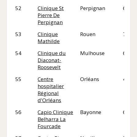
52
Clinique St
Perpignan
66
Pierre De
Perpignan
53
Clinique
Rouen
76
Mathilde
54
Clinique du
Mulhouse
68
Diaconat-
Roosevelt
55
Centre
Orléans
45
hospitalier
Régional
d'Orléans
56
Capio Clinique
Bayonne
64
Belharra La
Fourcade