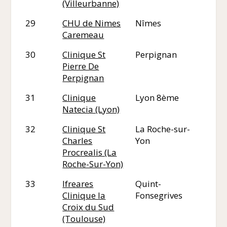
(Villeurbanne)
29
CHU de Nimes
Nîmes
30
Caremeau
30
Clinique St
Perpignan
66
Pierre De
Perpignan
31
Clinique
Lyon 8ème
69
Natecia (Lyon)
32
Clinique St
La Roche-sur-
85
Charles
Yon
Procrealis (La
Roche-Sur-Yon)
33
Ifreares
Quint-
31
Clinique la
Fonsegrives
Croix du Sud
(Toulouse)