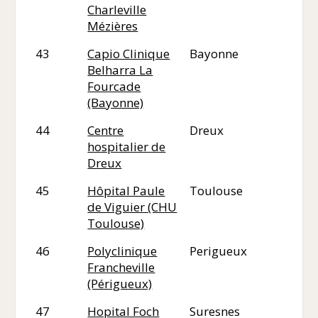
Charleville
Mézières
43
Capio Clinique
Bayonne
64
Belharra La
Fourcade
(Bayonne)
44
Centre
Dreux
21
hospitalier de
Dreux
45
Hôpital Paule
Toulouse
31
de Viguier (CHU
Toulouse)
46
Polyclinique
Perigueux
24
Francheville
(Périgueux)
47
Hopital Foch
Suresnes
92