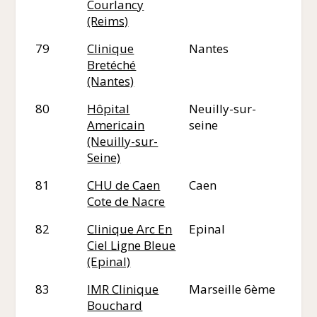
Courlancy
(Reims)
79
Clinique
Nantes
44
Bretéché
(Nantes)
80
Hôpital
Neuilly-sur-
92
Americain
seine
(Neuilly-sur-
Seine)
81
CHU de Caen
Caen
14
Cote de Nacre
82
Clinique Arc En
Epinal
88
Ciel Ligne Bleue
(Epinal)
83
IMR Clinique
Marseille 6ème
13
Bouchard