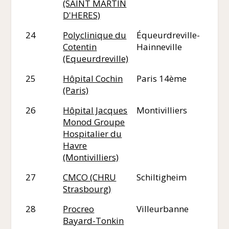
(SAINT MARTIN
D'HERES)
24
Polyclinique du
Équeurdreville-
50
Cotentin
Hainneville
(Equeurdreville)
25
Hôpital Cochin
Paris 14ème
75
(Paris)
26
Hôpital Jacques
Montivilliers
76
Monod Groupe
Hospitalier du
Havre
(Montivilliers)
27
CMCO (CHRU
Schiltigheim
67
Strasbourg)
28
Procreo
Villeurbanne
69
Bayard-Tonkin