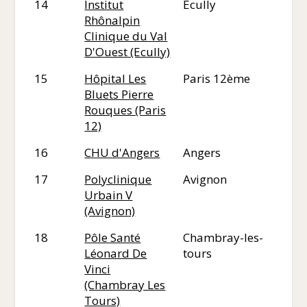
14
Institut
Ecully
69
Rhônalpin
Clinique du Val
D'Ouest (Ecully)
15
Hôpital Les
Paris 12ème
75
Bluets Pierre
Rouques (Paris
12)
16
CHU d'Angers
Angers
49
17
Polyclinique
Avignon
84
Urbain V
(Avignon)
18
Pôle Santé
Chambray-les-
37
Léonard De
tours
Vinci
(Chambray Les
Tours)