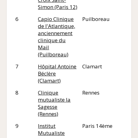
Simon (Paris 12)
6
Capio Clinique
Puilboreau
17
de l'Atlantique,
anciennement
clinique du
Mail
(Puilboreau)
7
Hôpital Antoine
Clamart
92
Béclère
(Clamart)
8
Clinique
Rennes
35
mutualiste la
Sagesse
(Rennes)
9
Institut
Paris 14ème
75
Mutualiste