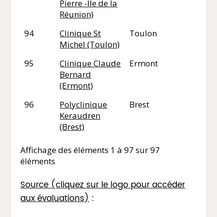
Pierre -Ile de la
Réunion)
94
Clinique St
Toulon
83
Michel (Toulon)
95
Clinique Claude
Ermont
95
Bernard
(Ermont)
96
Polyclinique
Brest
29
Keraudren
(Brest)
Affichage des éléments 1 à 97 sur 97
éléments
Source (cliquez sur le logo pour accéder
aux évaluations)
: