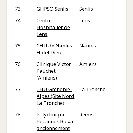
73
GHPSO Senlis
Senlis
60
74
Centre
Lens
62
Hospitalier de
Lens
75
CHU de Nantes
Nantes
44
Hotel Dieu
76
Clinique Victor
Amiens
80
Pauchet
(Amiens)
77
CHU Grenoble-
La Tronche
38
Alpes (Site Nord
La Tronche)
78
Polyclinique
Reims
51
Bezannes Bioxa,
anciennement