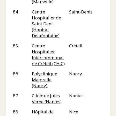
(Marseille)
84
Centre
Saint-Denis
93
Hospitalier de
Saint Denis
(Hopital
Delafontaine)
85
Centre
Créteil
94
Hospitalier
Intercommunal
de Créteil (CHIC)
86
Polyclinique
Nancy
54
Majorelle
(Nancy)
87
Clinique Jules
Nantes
44
Verne (Nantes)
88
Hôpital de
Nice
06