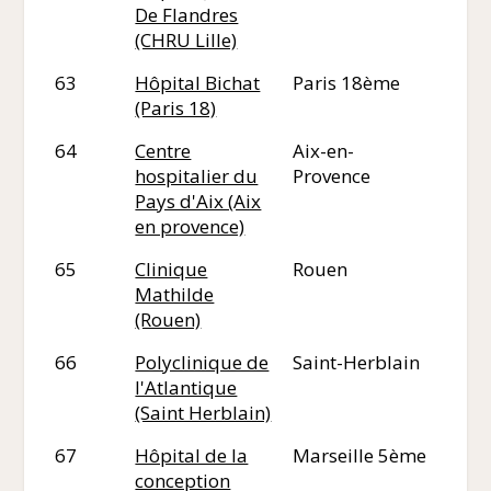
De Flandres
(CHRU Lille)
63
Hôpital Bichat
Paris 18ème
75
(Paris 18)
64
Centre
Aix-en-
13
hospitalier du
Provence
Pays d'Aix (Aix
en provence)
65
Clinique
Rouen
76
Mathilde
(Rouen)
66
Polyclinique de
Saint-Herblain
44
l'Atlantique
(Saint Herblain)
67
Hôpital de la
Marseille 5ème
13
conception