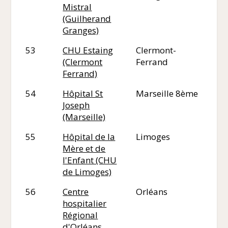
Mistral
(Guilherand
Granges)
53
CHU Estaing
Clermont-
63
(Clermont
Ferrand
Ferrand)
54
Hôpital St
Marseille 8ème
13
Joseph
(Marseille)
55
Hôpital de la
Limoges
87
Mère et de
l'Enfant (CHU
de Limoges)
56
Centre
Orléans
45
hospitalier
Régional
d'Orléans