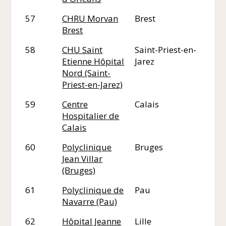
57
CHRU Morvan
Brest
29
Brest
58
CHU Saint
Saint-Priest-en-
42
Etienne Hôpital
Jarez
Nord (Saint-
Priest-en-Jarez)
59
Centre
Calais
62
Hospitalier de
Calais
60
Polyclinique
Bruges
33
Jean Villar
(Bruges)
61
Polyclinique de
Pau
64
Navarre (Pau)
62
Hôpital Jeanne
Lille
59