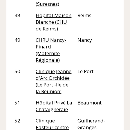
(Suresnes)
48
Hôpital Maison
Reims
51
Blanche (CHU
de Reims)
49
CHRU Nancy-
Nancy
54
Pinard
(Maternité
Régionale)
50
Clinique Jeanne
Le Port
97
d'Arc Orchidée
(Le Port -Ile de
la Réunion)
51
Hôpital Privé La
Beaumont
63
Châtaigneraie
52
Clinique
Guilherand-
07
Pasteur centre
Granges