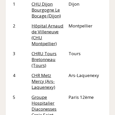
1
CHU Dijon
Dijon
21
Bourgogne Le
Bocage (Dijon)
2
Hôpital Arnaud
Montpellier
34
de Villeneuve
(CHU
Montpellier)
3
CHRU Tours
Tours
37
Bretonneau
(Tours)
4
CHR Metz
Ars-Laquenexy
57
Mercy (Ars-
Laquenexy)
5
Groupe
Paris 12ème
75
Hospitalier
Diaconesses
Croix Saint-