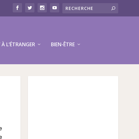
V À L’ÉTRANGER
BIEN-ÊTRE
e
e