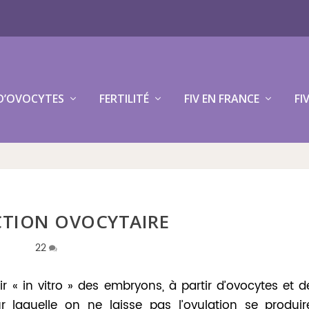
D’OVOCYTES
FERTILITÉ
FIV EN FRANCE
FI
CTION OVOCYTAIRE
22
ir « in vitro » des embryons, à partir d’ovocytes et d
r laquelle on ne laisse pas l’ovulation se produir