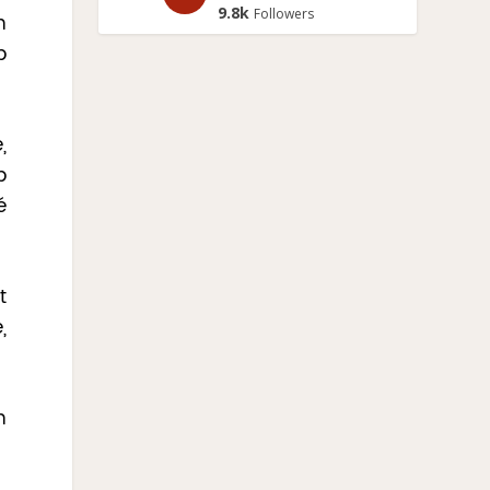
9.8k
Followers
n
p
,
p
é
t
,
n