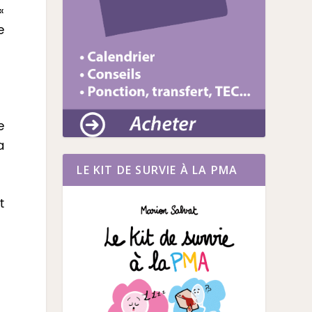
«
e
e
a
LE KIT DE SURVIE À LA PMA
t