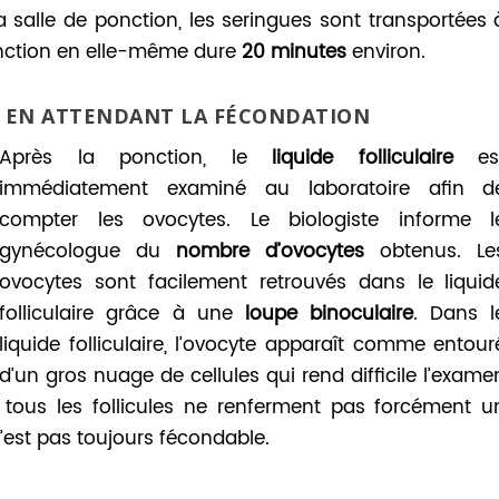
la salle de ponction, les seringues sont transportées 
onction en elle-même dure
20 minutes
environ.
S EN ATTENDANT LA FÉCONDATION
Après la ponction, le
liquide folliculaire
es
immédiatement examiné au laboratoire afin d
compter les ovocytes. Le biologiste informe l
gynécologue du
nombre d’ovocytes
obtenus. Le
ovocytes sont facilement retrouvés dans le liquid
folliculaire grâce à une
loupe binoculaire
. Dans l
liquide folliculaire, l’ovocyte apparaît comme entour
d’un gros nuage de cellules qui rend difficile l’exame
 tous les follicules ne renferment pas forcément u
 n’est pas toujours fécondable.