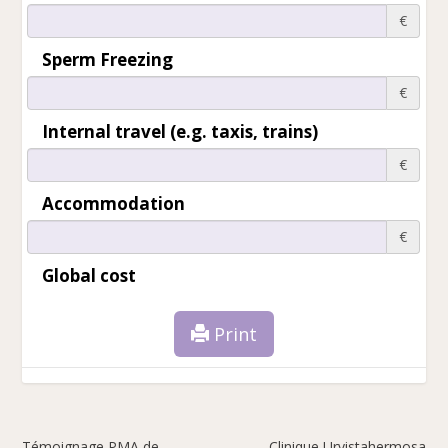
€
Sperm Freezing
€
Internal travel (e.g. taxis, trains)
€
Accommodation
€
Global cost
Print
Témoignage PMA de
Clinique Urvistahermosa