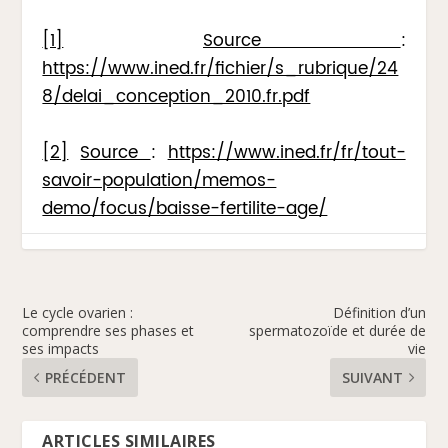
[1]
Source
:
https://www.ined.fr/fichier/s_rubrique/24
8/delai_conception_2010.fr.pdf
[2]
Source
:
https://www.ined.fr/fr/tout-
savoir-population/memos-
demo/focus/baisse-fertilite-age/
Le cycle ovarien :
Définition d’un
comprendre ses phases et
spermatozoïde et durée de
ses impacts
vie
PRÉCÉDENT
SUIVANT
ARTICLES SIMILAIRES