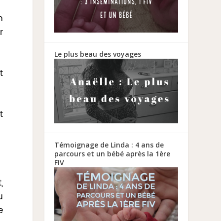
n
r
Le plus beau des voyages
t
t
Témoignage de Linda : 4 ans de
parcours et un bébé après la 1ère
FIV
,
u
e