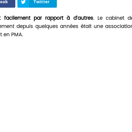
book
Twitter
t facilement par rapport à d’autres
. Le cabinet d
lement depuis quelques années était une associatio
it en PMA.