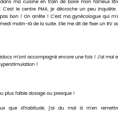
 dans ma cuisine en train de boire mon fameux litr
C’est le centre PMA, je décroche un peu inquiète 
 pas bon ! On arrête ! C’est ma gynécologue qui m’
edi matin-là de la suite. Elle me dit de fixer un RV a
médocs m’ont accompagné encore une fois ! J’ai mal e
hyperstimulation !
 au plus faible dosage ou presque !
eux que d’habitude, j’ai du mal à m’en remettr