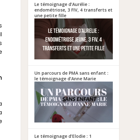
Le témoignage d’Aurélie :
endométriose, 3 FIV, 4 transferts et
une petite fille
s
l
s
e
Un parcours de PMA sans enfant :
n
le témoignage d’Anne Marie
a
a
e
Le témoignage d’Elodie : 1