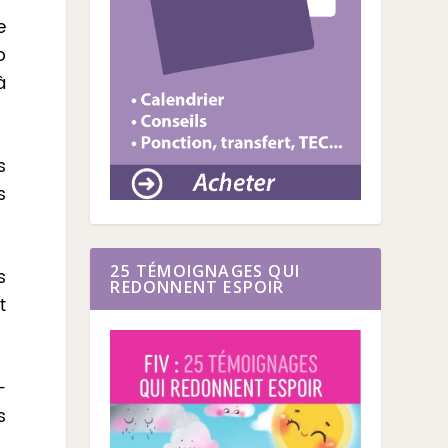
e
o
à
s
s
25 TÉMOIGNAGES QUI
s
REDONNENT ESPOIR
t
-
s