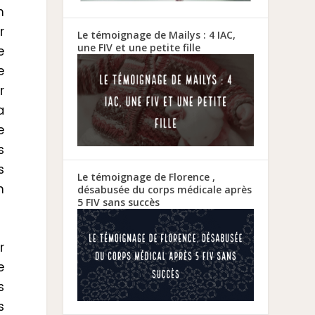
n
r
Le témoignage de Mailys : 4 IAC,
une FIV et une petite fille
e
e
r
a
e
s
s
Le témoignage de Florence ,
n
désabusée du corps médicale après
5 FIV sans succès
r
e
s
s