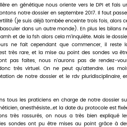
lère en génétique nous oriente vers le DPI et fais u
montons notre dossier en septembre 2017. Il faut passe
tilité (je suis déjà tombée enceinte trois fois, alors c
 basculer dans un autre monde). En plus les bilans n
amh et de la fsh alors cela m’inquiète. Mais le dossie
urs ne fait cependant que commencer, il reste l
est très rare, et la mise au point des sondes va êtr
nt pas faites, nous n’aurons pas de rendez-vou
e donc très virtuel. On ne peut qu’attendre. Les moi
tion de notre dossier et le rdv pluridisciplinaire, e
ns tous les praticiens en charge de notre dossier su
ticien, anesthésiste…et la date du protocole est fixé
ons très rassurés, on nous a très bien expliqué le
les sondes ont pu être mises au point grâce à de