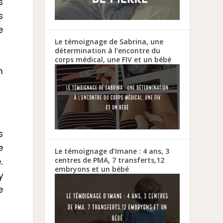
s
s
e
Le témoignage de Sabrina, une
détermination à l’encontre du
corps médical, une FIV et un bébé
n
s
e
Le témoignage d’Imane : 4 ans, 3
centres de PMA, 7 transferts,12
.
embryons et un bébé
y
e