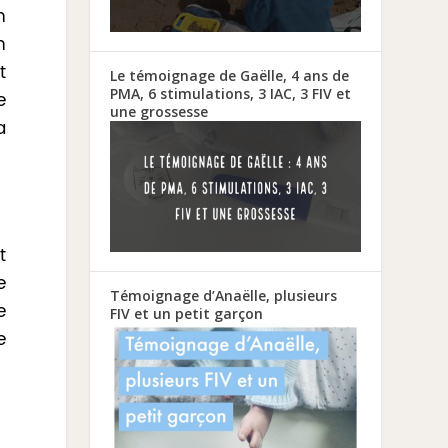
n
n
t
Le témoignage de Gaëlle, 4 ans de
PMA, 6 stimulations, 3 IAC, 3 FIV et
e
une grossesse
a
t
e
Témoignage d’Anaëlle, plusieurs
e
FIV et un petit garçon
e