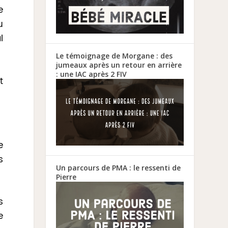
e
u
l
Le témoignage de Morgane : des
jumeaux après un retour en arrière
: une IAC après 2 FIV
t
e
s
Un parcours de PMA : le ressenti de
Pierre
s
e