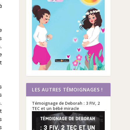
à
e
s
.
e
t
s
LES AUTRES TÉMOIGNAGES !
s
.
Témoignage de Deborah : 3 FIV, 2
TEC et un bébé miracle
t
s
s