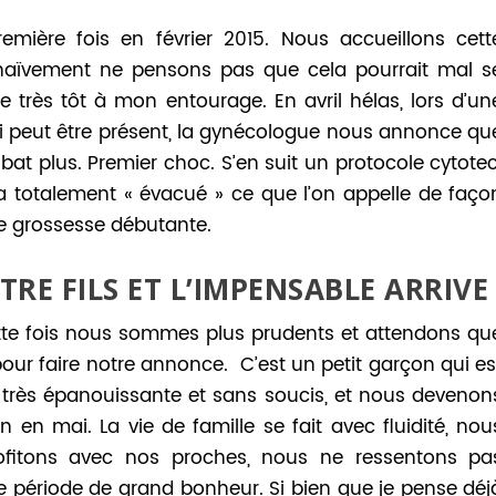
mière fois en février 2015. Nous accueillons cett
 naïvement ne pensons pas que cela pourrait mal s
très tôt à mon entourage. En avril hélas, lors d’un
 peut être présent, la gynécologue nous annonce qu
 bat plus. Premier choc. S’en suit un protocole cytotec
 a totalement « évacué » ce que l’on appelle de faço
te grossesse débutante.
RE FILS ET L’IMPENSABLE ARRIVE
tte fois nous sommes plus prudents et attendons qu
our faire notre annonce. C’est un petit garçon qui es
 très épanouissante et sans soucis, et nous devenon
 en mai. La vie de famille se fait avec fluidité, nou
rofitons avec nos proches, nous ne ressentons pa
ne période de grand bonheur. Si bien que je pense déj