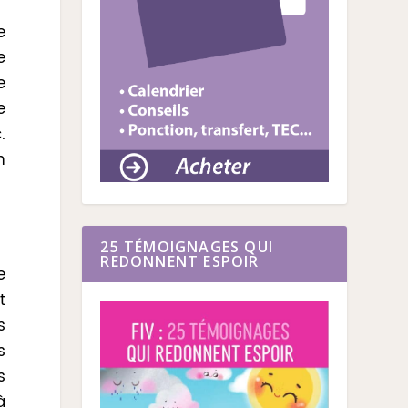
e
e
e
e
.
n
25 TÉMOIGNAGES QUI
REDONNENT ESPOIR
e
t
s
s
s
à