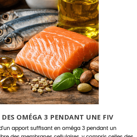
 DES OMÉGA 3 PENDANT UNE FIV
 d’un apport suffisant en oméga 3 pendant un
uilibre des membranes cellulaires, y compris celles des