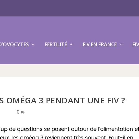
D’OVOCYTES
FERTILITÉ
FIV EN FRANCE
FI
S OMÉGA 3 PENDANT UNE FIV ?
0
 de questions se posent autour de l’alimentation e
ux, les oméga 3 reviennent très souvent. Faut-il en