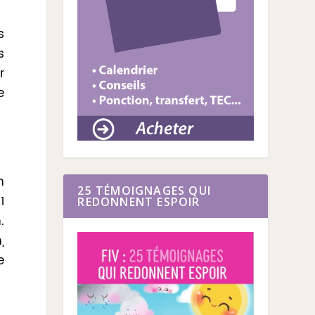
s
s
r
e
n
25 TÉMOIGNAGES QUI
1
REDONNENT ESPOIR
.
,
e