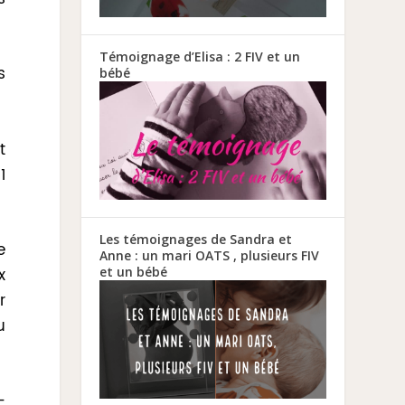
Témoignage d’Elisa : 2 FIV et un
s
bébé
t
1
Les témoignages de Sandra et
e
Anne : un mari OATS , plusieurs FIV
x
et un bébé
r
u
-