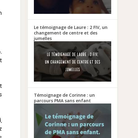
n
Le témoignage de Laure : 2 FIV, un
changement de centre et des
jumelles
.
t
t
s
Témoignage de Corinne : un
parcours PMA sans enfant
,
z
s