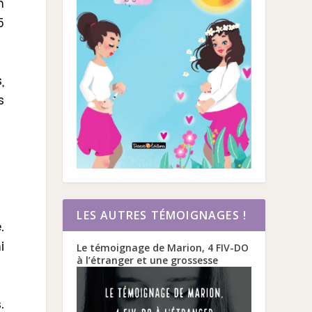
n
5
,
s
LES AUTRES TÉMOIGNAGES !
.
i
Le témoignage de Marion, 4 FIV-DO
à l’étranger et une grossesse
.