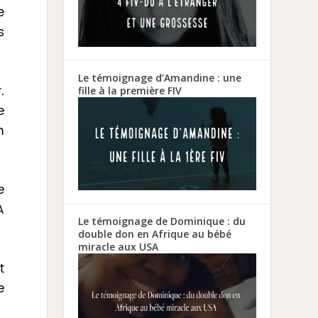
e
s
Le témoignage d’Amandine : une
.
fille à la première FIV
e
n
e
A
Le témoignage de Dominique : du
double don en Afrique au bébé
miracle aux USA
t
e