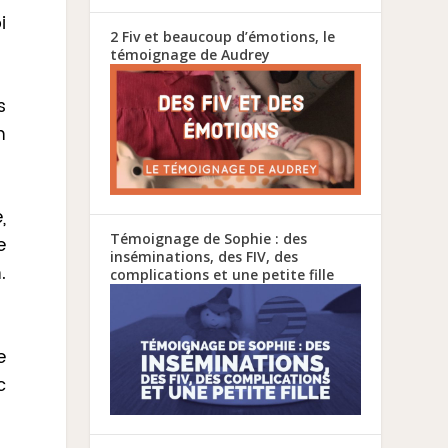
i
2 Fiv et beaucoup d’émotions, le
témoignage de Audrey
s
n
,
Témoignage de Sophie : des
e
inséminations, des FIV, des
.
complications et une petite fille
e
c