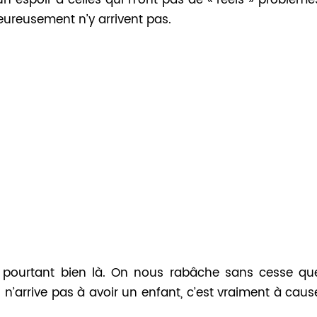
n espoir à celles qui n’ont pas de « réels » problème
eureusement n’y arrivent pas.
t pourtant bien là. On nous rabâche sans cesse qu
on n’arrive pas à avoir un enfant, c’est vraiment à caus