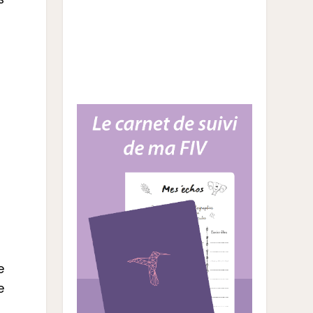
s
e
e