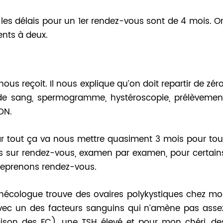
les délais pour un 1er rendez-vous sont de 4 mois. O
nts à deux.
nous reçoit. Il nous explique qu’on doit repartir de zéro
 de sang, spermogramme, hystéroscopie, prélèvemen
DN.
r tout ça va nous mettre quasiment 3 mois pour tou
us sur rendez-vous, examen par examen, pour certain
s reprenons rendez-vous.
nécologue trouve des ovaires polykystiques chez moi
avec un des facteurs sanguins qui n’amène pas asse
ison des FC), une TSH élevé et pour mon chéri, de