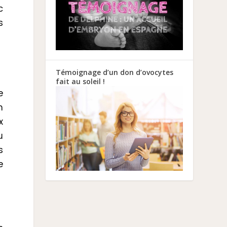
c
s
Témoignage d’un don d’ovocytes
fait au soleil !
e
n
x
u
s
e