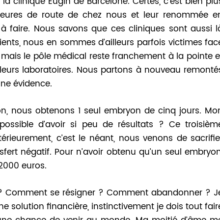
la clinique Eugin de Barcelone. Certes, c’est bien plu
heures de route de chez nous et leur renommée e
s à faire. Nous savons que ces cliniques sont aussi l
ents, nous en sommes d’ailleurs parfois victimes fac
r, mais le pôle médical reste franchement à la pointe e
s leurs laboratoires. Nous partons à nouveau remonté
une évidence.
n, nous obtenons 1 seul embryon de cinq jours. Mo
ssible d’avoir si peu de résultats ? Ce troisièm
térieurement, c’est le néant, nous venons de sacrifie
fert négatif. Pour n’avoir obtenu qu’un seul embryon
2000 euros.
a ? Comment se résigner ? Comment abandonner ? J
 solution financière, instinctivement je dois tout fair