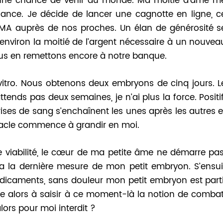
 une chance de venir au monde. Ma moitié d’âme m
llance. Je décide de lancer une cagnotte en ligne, c
MA auprès de nos proches. Un élan de générosité s
environ la moitié de l’argent nécessaire à un nouvea
nous en remettons encore à notre banque.
 vitro. Nous obtenons deux embryons de cinq jours. L
ttends pas deux semaines, je n’ai plus la force. Positif
 prises de sang s’enchaînent les unes après les autres e
miracle commence à grandir en moi.
e viabilité, le cœur de ma petite âme ne démarre pas
era la dernière mesure de mon petit embryon. S’ensui
médicaments, sans douleur mon petit embryon est parti
 alors à saisir à ce moment-là la notion de combat
lors pour moi interdit ?