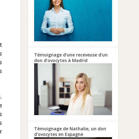
t
s
Témoignage d’une receveuse d’un
don d’ovocytes à Madrid
s
s
.
e
s
s
Témoignage de Nathalie, un don
r
d’ovocytes en Espagne