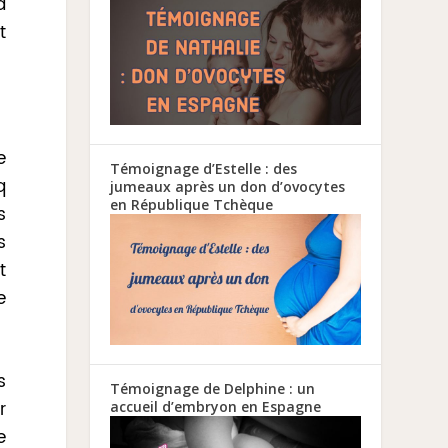
a
t
e
Témoignage d’Estelle : des
q
jumeaux après un don d’ovocytes
en République Tchèque
s
s
t
e
s
Témoignage de Delphine : un
r
accueil d’embryon en Espagne
e