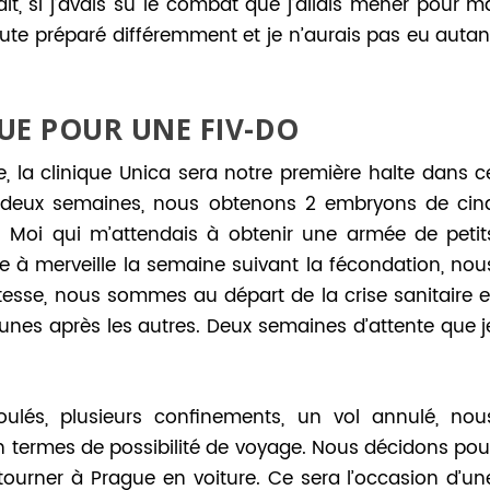
it, si j’avais su le combat que j’allais mener pour m
oute préparé différemment et je n’aurais pas eu autan
UE POUR UNE FIV-DO
, la clinique Unica sera notre première halte dans c
r deux semaines, nous obtenons 2 embryons de cin
. Moi qui m’attendais à obtenir une armée de petit
se à merveille la semaine suivant la fécondation, nou
tesse, nous sommes au départ de la crise sanitaire e
s unes après les autres. Deux semaines d’attente que j
ulés, plusieurs confinements, un vol annulé, nou
n termes de possibilité de voyage. Nous décidons pou
ourner à Prague en voiture. Ce sera l’occasion d’un