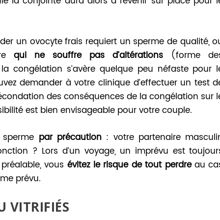
le la conjointe aura alors à revenir sur place pour l
der un ovocyte frais requiert un sperme de qualité, o
ire
qui ne souffre pas d’altérations
(forme de
 la congélation s’avère quelque peu néfaste pour l
uvez demander à votre clinique d’effectuer un test d
fécondation des conséquences de la congélation sur l
bilité est bien envisageable pour votre couple.
du sperme
par précaution
: votre partenaire masculi
onction ? Lors d’un voyage, un imprévu est toujour
 préalable, vous
évitez le risque de tout perdre
au ca
mme prévu.
 VITRIFIÉS