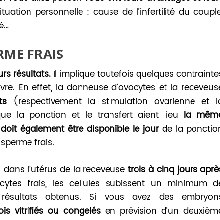
uation personnelle : cause de l’infertilité du couple
hé…
RME FRAIS
urs résultats.
Il implique toutefois quelques contrainte
ivre. En effet, la donneuse d’ovocytes et la receveus
ts
(respectivement la stimulation ovarienne et l
ue la ponction et le transfert aient lieu
la mêm
doit également être disponible le jour
de la ponctio
 sperme frais.
 dans l’utérus de la receveuse
trois à cinq jours aprè
ytes frais, les cellules subissent un minimum d
s résultats obtenus. Si vous avez des embryon
is vitrifiés ou congelés
en prévision d’un deuxièm