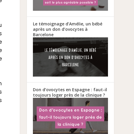
e
Le témoignage d’Amélie, un bébé
u
après un don d’ovocytes à
s
Barcelone
e
e
e
n
Don d’ovocytes en Espagne : faut-il
s
toujours loger près de la clinique ?
s