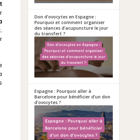
t
r
Don d’ovocytes en Espagne :
a
Pourquoi et comment organiser
des séances d’acupuncture le jour
.
du transfert ?
r
e
a
s
Espagne : Pourquoi aller à
Barcelone pour bénéficier d’un don
d’ovocytes ?