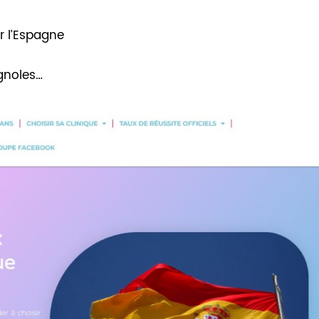
 l’Espagne
s
agnoles…