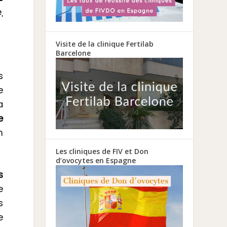
,
Visite de la clinique Fertilab
Barcelone
s
e
a
e
n
Les cliniques de FIV et Don
d’ovocytes en Espagne
s
e
s
e