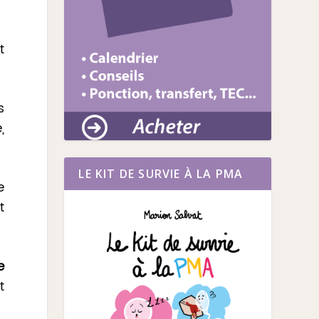
t
s
,
LE KIT DE SURVIE À LA PMA
e
t
e
t