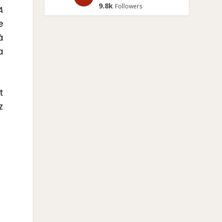
9.8k
Followers
A
e
à
a
t
z