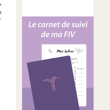
?
s
-