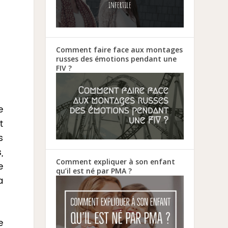
Comment faire face aux montages
russes des émotions pendant une
FIV ?
e
t
s
,
Comment expliquer à son enfant
e
qu’il est né par PMA ?
a
e