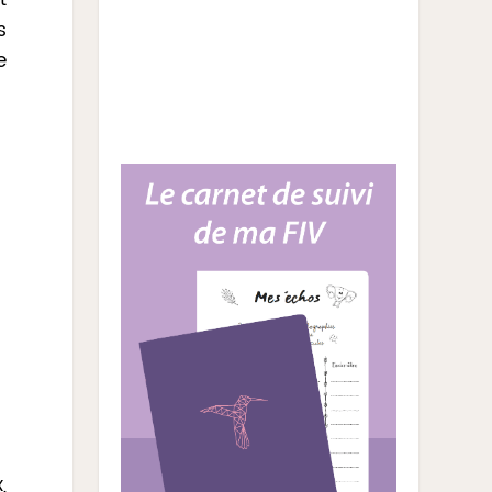
t
s
e
,