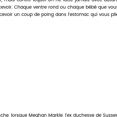
n, mais contre lequel on ne lutte jamais avec autan
ncevoir. Chaque ventre rond ou chaque bébé que vou
ecevoir un coup de poing dans l’estomac qui vous pli
nche, lorsque Meghan Markle, l’ex duchesse de Sussex