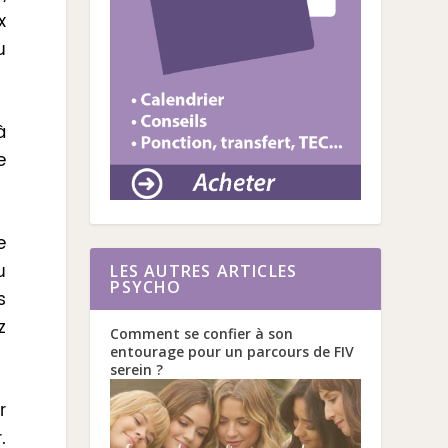
x
u
à
e
e
u
LES AUTRES ARTICLES
PSYCHO
s
z
Comment se confier à son
entourage pour un parcours de FIV
serein ?
r
.