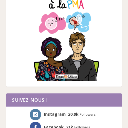
SUIVEZ NOUS !
Instagram
20.9k
Followers
Facebook
21k
Followers