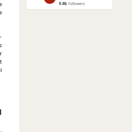
9.8k
e
Followers
e
-
s
r
t
i
N