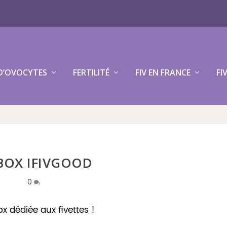
D’OVOCYTES
FERTILITÉ
FIV EN FRANCE
FI
BOX IFIVGOOD
0
ox dédiée aux fivettes !