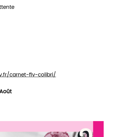
ttente
.fr/carnet-fiv-colibri/
 Août