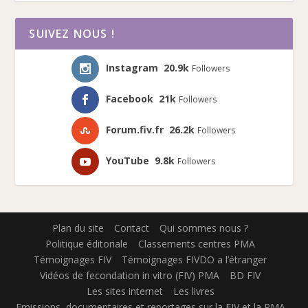
SUIVEZ NOUS !
Instagram
20.9k
Followers
Facebook
21k
Followers
Forum.fiv.fr
26.2k
Followers
YouTube
9.8k
Followers
Plan du site
Contact
Qui sommes nous ?
Politique éditoriale
Classements centres PMA
Témoignages FIV
Témoignages FIVDO a l’étranger
Vidéos de fecondation in vitro (FIV) PMA
BD FIV
Les sites internet
Les livres
Emissions, documentaires et reportages sur la FIV et la PMA