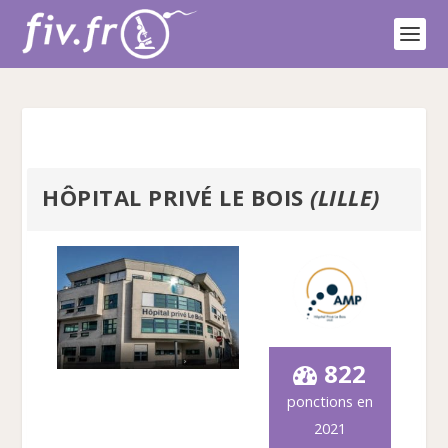
HÔPITAL PRIVÉ LE BOIS
(LILLE)
822
ponctions en
2021